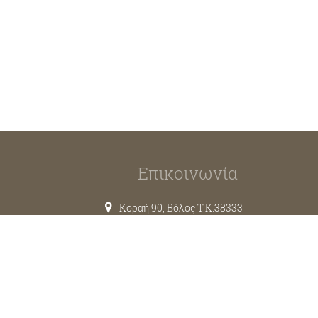
Επικοινωνία
Κοραή 90, Βόλος T.K.38333
2421038317
6974717412
info@kouzinavolos.gr