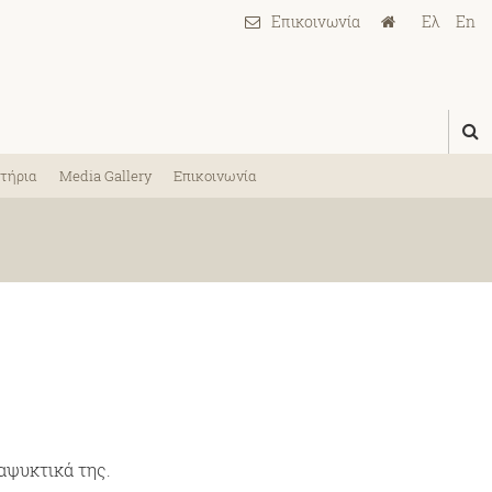
Ελ
En
τήρια
Media Gallery
Επικοινωνία
αψυκτικά της.