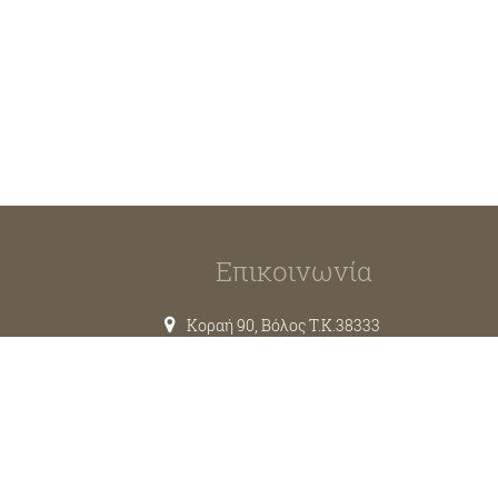
Επικοινωνία
Κοραή 90, Βόλος T.K.38333
2421038317
6974717412
info@kouzinavolos.gr