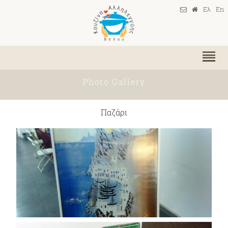
Ελ
En
Photo Gallery
Παζάρι